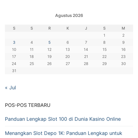
Agustus 2026
S
S
R
K
J
S
M
1
2
3
4
5
6
7
8
9
10
11
12
13
14
15
16
17
18
19
20
21
22
23
24
25
26
27
28
29
30
31
« Jul
POS-POS TERBARU
Panduan Lengkap Slot 100 di Dunia Kasino Online
Menangkan Slot Depo 1K: Panduan Lengkap untuk