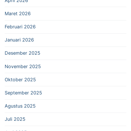
April 2026
Maret 2026
Februari 2026
Januari 2026
Desember 2025
November 2025
Oktober 2025
September 2025
Agustus 2025
Juli 2025