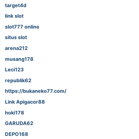
target4d
link slot
slot777 online
situs slot
arena212
musang178
Leci123
republik62
https://bukaneko77.com/
Link Apigacor88
hoki178
GARUDA62
DEPO168