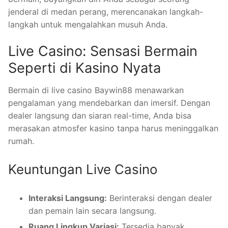
jenderal di medan perang, merencanakan langkah-
langkah untuk mengalahkan musuh Anda.
Live Casino: Sensasi Bermain
Seperti di Kasino Nyata
Bermain di live casino Baywin88 menawarkan
pengalaman yang mendebarkan dan imersif. Dengan
dealer langsung dan siaran real-time, Anda bisa
merasakan atmosfer kasino tanpa harus meninggalkan
rumah.
Keuntungan Live Casino
Interaksi Langsung:
Berinteraksi dengan dealer
dan pemain lain secara langsung.
Ruang Lingkup Variasi:
Tersedia banyak