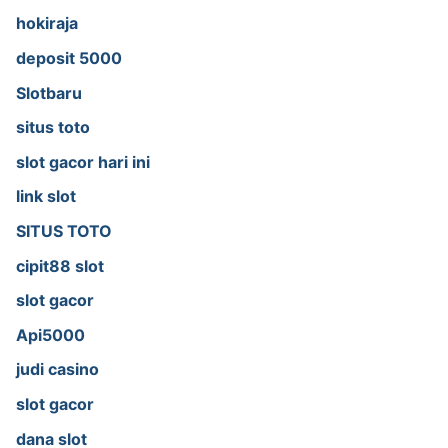
hokiraja
deposit 5000
Slotbaru
situs toto
slot gacor hari ini
link slot
SITUS TOTO
cipit88 slot
slot gacor
Api5000
judi casino
slot gacor
dana slot