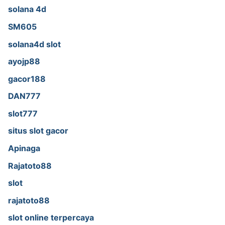
solana 4d
SM605
solana4d slot
ayojp88
gacor188
DAN777
slot777
situs slot gacor
Apinaga
Rajatoto88
slot
rajatoto88
slot online terpercaya