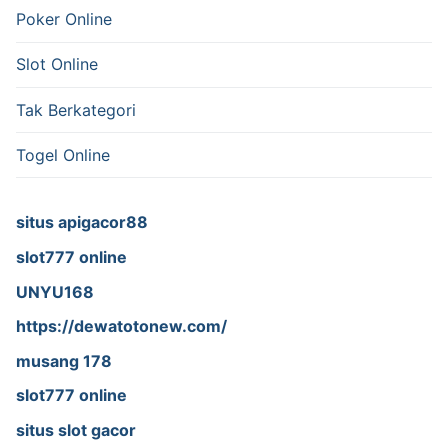
Poker Online
Slot Online
Tak Berkategori
Togel Online
situs apigacor88
slot777 online
UNYU168
https://dewatotonew.com/
musang 178
slot777 online
situs slot gacor