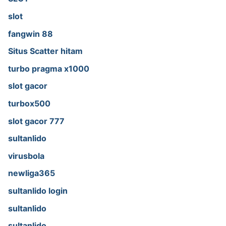
slot
fangwin 88
Situs Scatter hitam
turbo pragma x1000
slot gacor
turbox500
slot gacor 777
sultanlido
virusbola
newliga365
sultanlido login
sultanlido
sultanlido