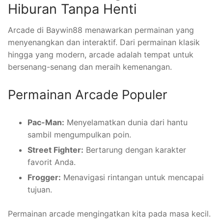
Hiburan Tanpa Henti
Arcade di Baywin88 menawarkan permainan yang
menyenangkan dan interaktif. Dari permainan klasik
hingga yang modern, arcade adalah tempat untuk
bersenang-senang dan meraih kemenangan.
Permainan Arcade Populer
Pac-Man:
Menyelamatkan dunia dari hantu
sambil mengumpulkan poin.
Street Fighter:
Bertarung dengan karakter
favorit Anda.
Frogger:
Menavigasi rintangan untuk mencapai
tujuan.
Permainan arcade mengingatkan kita pada masa kecil.