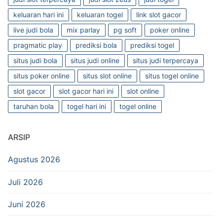
keluaran hari ini
keluaran togel
link slot gacor
live judi bola
mix parlay
pg soft
poker online
pragmatic play
prediksi bola
prediksi togel
situs judi bola
situs judi online
situs judi terpercaya
situs poker online
situs slot online
situs togel online
slot gacor
slot gacor hari ini
slot online
taruhan bola
togel hari ini
togel online
ARSIP
Agustus 2026
Juli 2026
Juni 2026