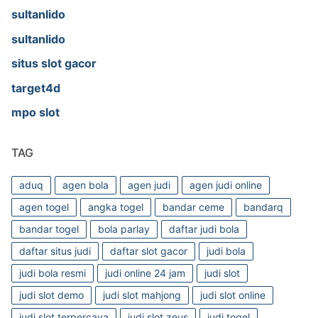
sultanlido
sultanlido
situs slot gacor
target4d
mpo slot
TAG
aduq
agen bola
agen judi
agen judi online
agen togel
angka togel
bandar ceme
bandarq
bandar togel
bola parlay
daftar judi bola
daftar situs judi
daftar slot gacor
judi bola
judi bola resmi
judi online 24 jam
judi slot
judi slot demo
judi slot mahjong
judi slot online
judi slot terpercaya
judi slot zeus
judi togel