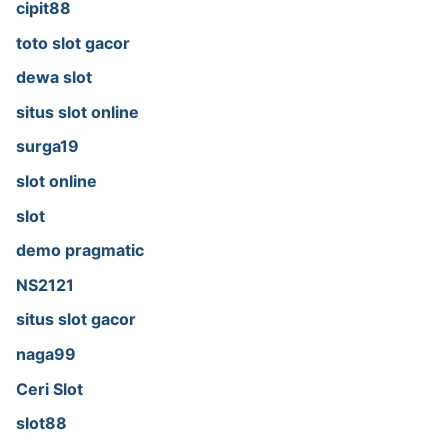
cipit88
toto slot gacor
dewa slot
situs slot online
surga19
slot online
slot
demo pragmatic
NS2121
situs slot gacor
naga99
Ceri Slot
slot88