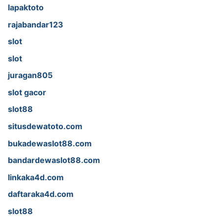
lapaktoto
rajabandar123
slot
slot
juragan805
slot gacor
slot88
situsdewatoto.com
bukadewaslot88.com
bandardewaslot88.com
linkaka4d.com
daftaraka4d.com
slot88