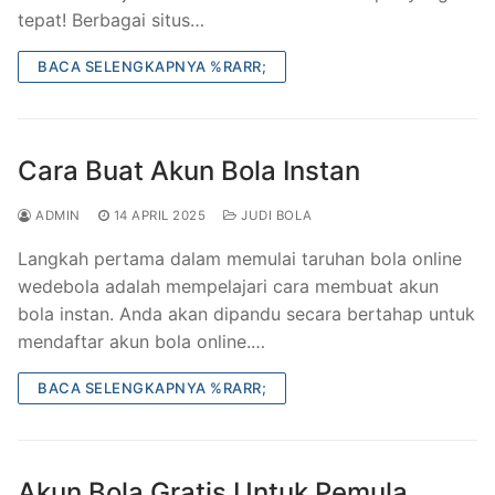
tepat! Berbagai situs…
BACA SELENGKAPNYA %RARR;
Cara Buat Akun Bola Instan
ADMIN
14 APRIL 2025
JUDI BOLA
Langkah pertama dalam memulai taruhan bola online
wedebola adalah mempelajari cara membuat akun
bola instan. Anda akan dipandu secara bertahap untuk
mendaftar akun bola online.…
BACA SELENGKAPNYA %RARR;
Akun Bola Gratis Untuk Pemula