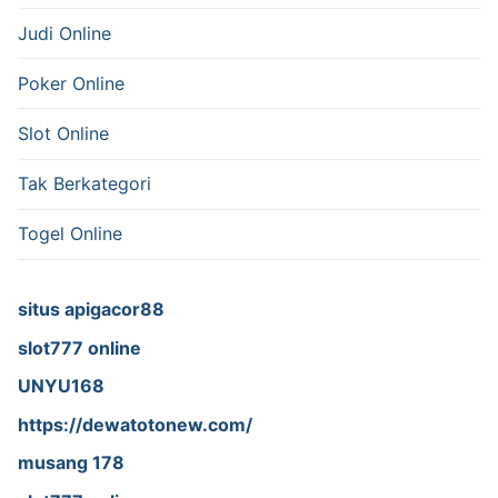
Judi Online
Poker Online
Slot Online
Tak Berkategori
Togel Online
situs apigacor88
slot777 online
UNYU168
https://dewatotonew.com/
musang 178