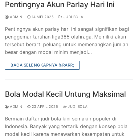
Pentingnya Akun Parlay Hari Ini
ADMIN
14 MEI 2025
JUDI BOLA
Pentingnya akun parlay hari ini sangat signifikan bagi
penggemar taruhan liga365 olahraga. Memiliki akun
tersebut berarti peluang untuk memenangkan jumlah
besar dengan modal minim menjadi…
BACA SELENGKAPNYA %RARR;
Bola Modal Kecil Untung Maksimal
ADMIN
23 APRIL 2025
JUDI BOLA
Bermain daftar judi bola kini semakin populer di
Indonesia. Banyak yang tertarik dengan konsep bola
modal kecil karena menawarkan kesempatan untuk