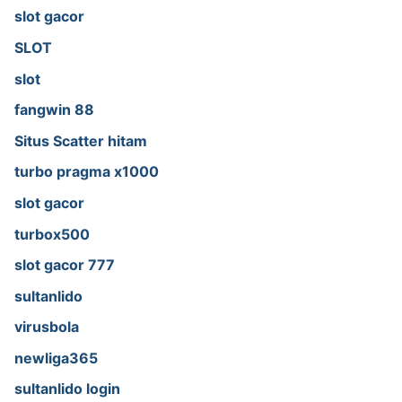
slot gacor
SLOT
slot
fangwin 88
Situs Scatter hitam
turbo pragma x1000
slot gacor
turbox500
slot gacor 777
sultanlido
virusbola
newliga365
sultanlido login