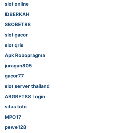
slot online
IDBERKAH
SBOBET88
slot gacor
slot qris
Apk Robopragma
juragan805
gacor77
slot server thailand
ABGBET88 Login
situs toto
MPO17
pewe128