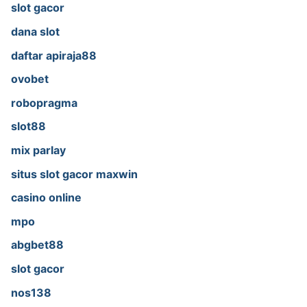
slot gacor
dana slot
daftar apiraja88
ovobet
robopragma
slot88
mix parlay
situs slot gacor maxwin
casino online
mpo
abgbet88
slot gacor
nos138