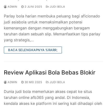
ADMIN
2 JUNI 2025
JUDI BOLA
Parlay bola harian membuka peluang bagi aficionado
judi asiabola untuk memaksimalkan potensi
kemenangan dengan menggabungkan beragam
taruhan dalam sebuah slip. Memanfaatkan tips parlay
yang strategis,…
BACA SELENGKAPNYA %RARR;
Review Aplikasi Bola Bebas Blokir
ADMIN
30 MEI 2025
JUDI BOLA
Dunia judi bola memerlukan akses cepat ke situs
taruhan online afb365 yang andal. Di Indonesia,
kendala akses ke platform ini sering kali dihadapi oleh