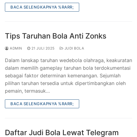
BACA SELENGKAPNYA %RARR;
Tips Taruhan Bola Anti Zonks
ADMIN
21 JULI 2025
JUDI BOLA
Dalam lanskap taruhan wedebola olahraga, keakuratan
dalam memilih gameplay taruhan bola terdokumentasi
sebagai faktor determinan kemenangan. Sejumlah
pilihan taruhan tersedia untuk dipertimbangkan oleh
pemain, termasuk…
BACA SELENGKAPNYA %RARR;
Daftar Judi Bola Lewat Telegram