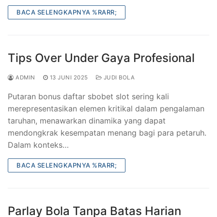
BACA SELENGKAPNYA %RARR;
Tips Over Under Gaya Profesional
ADMIN
13 JUNI 2025
JUDI BOLA
Putaran bonus daftar sbobet slot sering kali
merepresentasikan elemen kritikal dalam pengalaman
taruhan, menawarkan dinamika yang dapat
mendongkrak kesempatan menang bagi para petaruh.
Dalam konteks…
BACA SELENGKAPNYA %RARR;
Parlay Bola Tanpa Batas Harian