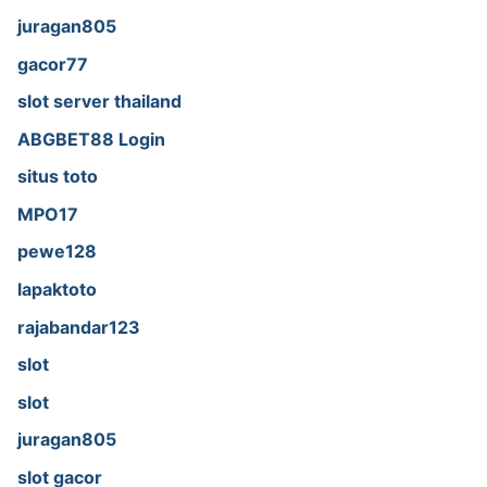
juragan805
gacor77
slot server thailand
ABGBET88 Login
situs toto
MPO17
pewe128
lapaktoto
rajabandar123
slot
slot
juragan805
slot gacor