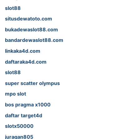
slot88
situsdewatoto.com
bukadewaslot88.com
bandardewaslot88.com
linkaka4d.com
daftaraka4d.com
slot88
super scatter olympus
mpo slot
bos pragma x1000
daftar target4d
slotx50000
juragan805