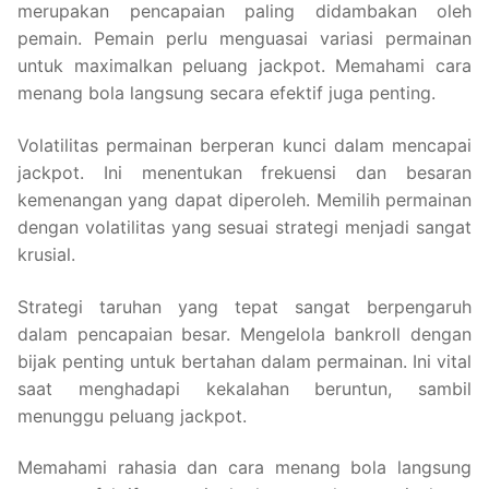
merupakan pencapaian paling didambakan oleh
pemain. Pemain perlu menguasai variasi permainan
untuk maximalkan peluang jackpot. Memahami cara
menang bola langsung secara efektif juga penting.
Volatilitas permainan berperan kunci dalam mencapai
jackpot. Ini menentukan frekuensi dan besaran
kemenangan yang dapat diperoleh. Memilih permainan
dengan volatilitas yang sesuai strategi menjadi sangat
krusial.
Strategi taruhan yang tepat sangat berpengaruh
dalam pencapaian besar. Mengelola bankroll dengan
bijak penting untuk bertahan dalam permainan. Ini vital
saat menghadapi kekalahan beruntun, sambil
menunggu peluang jackpot.
Memahami rahasia dan cara menang bola langsung