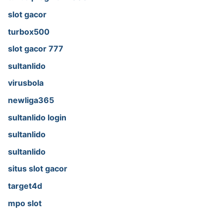
slot gacor
turbox500
slot gacor 777
sultanlido
virusbola
newliga365
sultanlido login
sultanlido
sultanlido
situs slot gacor
target4d
mpo slot