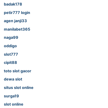
badak178
petir777 login
agen janji33
manilabet365
naga99
oddigo
slot777
cipit88
toto slot gacor
dewa slot
situs slot online
surga19
slot online