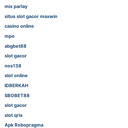
mix parlay
situs slot gacor maxwin
casino online
mpo
abgbet88
slot gacor
nos138
slot online
IDBERKAH
SBOBET88
slot gacor
slot qris
Apk Robopragma