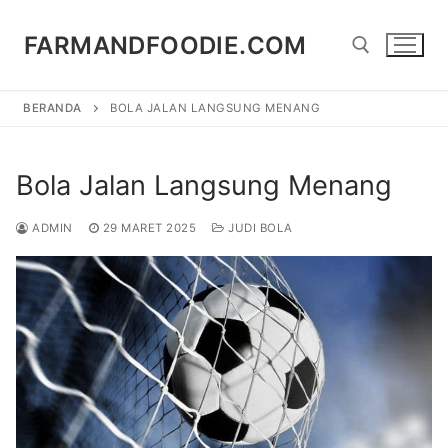
Lompat
ke
FARMANDFOODIE.COM
konten
BERANDA
BOLA JALAN LANGSUNG MENANG
Cari:
Bola Jalan Langsung Menang
ADMIN
29 MARET 2025
JUDI BOLA