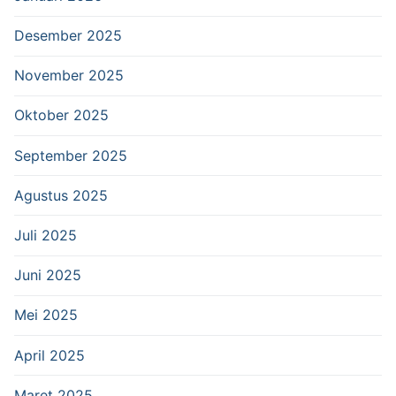
Desember 2025
November 2025
Oktober 2025
September 2025
Agustus 2025
Juli 2025
Juni 2025
Mei 2025
April 2025
Maret 2025