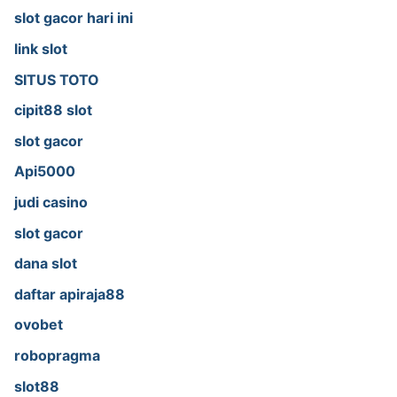
slot gacor hari ini
link slot
SITUS TOTO
cipit88 slot
slot gacor
Api5000
judi casino
slot gacor
dana slot
daftar apiraja88
ovobet
robopragma
slot88