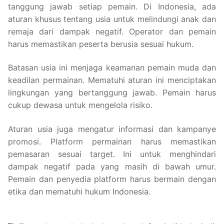
tanggung jawab setiap pemain. Di Indonesia, ada
aturan khusus tentang usia untuk melindungi anak dan
remaja dari dampak negatif. Operator dan pemain
harus memastikan peserta berusia sesuai hukum.
Batasan usia ini menjaga keamanan pemain muda dan
keadilan permainan. Mematuhi aturan ini menciptakan
lingkungan yang bertanggung jawab. Pemain harus
cukup dewasa untuk mengelola risiko.
Aturan usia juga mengatur informasi dan kampanye
promosi. Platform permainan harus memastikan
pemasaran sesuai target. Ini untuk menghindari
dampak negatif pada yang masih di bawah umur.
Pemain dan penyedia platform harus bermain dengan
etika dan mematuhi hukum Indonesia.