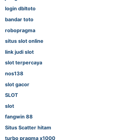
login dbltoto
bandar toto
robopragma
situs slot online
link judi slot
slot terpercaya
nos138
slot gacor
SLOT
slot
fangwin 88
Situs Scatter hitam
turbo pragma x1000