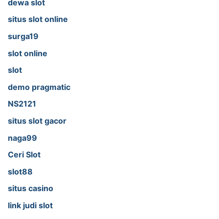
dewa slot
situs slot online
surga19
slot online
slot
demo pragmatic
NS2121
situs slot gacor
naga99
Ceri Slot
slot88
situs casino
link judi slot