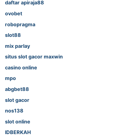
daftar apiraja88
ovobet
robopragma
slot88
mix parlay
situs slot gacor maxwin
casino online
mpo
abgbet88
slot gacor
nos138
slot online
IDBERKAH