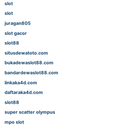
slot
slot
juragan805
slot gacor
slot88
situsdewatoto.com
bukadewaslot88.com
bandardewaslot88.com
linkaka4d.com
daftaraka4d.com
slot88
super scatter olympus
mpo slot