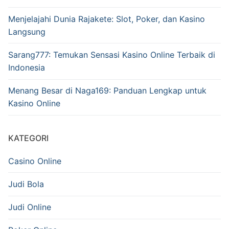
Menjelajahi Dunia Rajakete: Slot, Poker, dan Kasino
Langsung
Sarang777: Temukan Sensasi Kasino Online Terbaik di
Indonesia
Menang Besar di Naga169: Panduan Lengkap untuk
Kasino Online
KATEGORI
Casino Online
Judi Bola
Judi Online