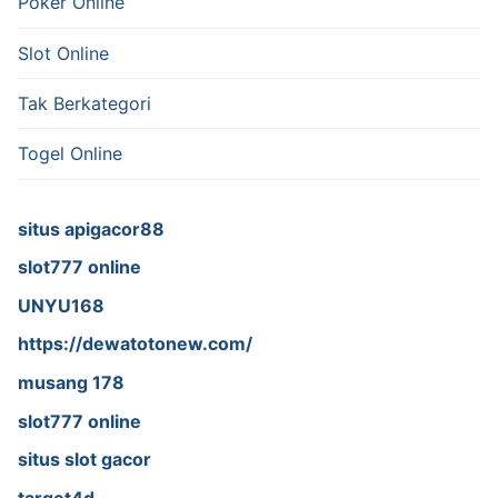
Poker Online
Slot Online
Tak Berkategori
Togel Online
situs apigacor88
slot777 online
UNYU168
https://dewatotonew.com/
musang 178
slot777 online
situs slot gacor
target4d