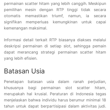
permainan scatter hitam yang lebih canggih. Meskipun
pemilihan mesin dengan RTP tinggi tidak secara
otomatis memastikan triumf, namun, ia secara
signifikan memperluas kemungkinan untuk capai
kemenangan maksimal.
Informasi detail terkait RTP biasanya diakses melalui
deskripsi permainan di setiap slot, sehingga pemain
dapat merancang strategi permainan scatter hitam
yang lebih efisien.
Batasan Usia
Penetapan batasan usia dalam ranah perjudian,
khususnya bagi permainan slot scatter hitam,
merupakah hal krusial. Peraturan di Indonesia tegas
menjelaskan bahwa individu harus berumur minimal 18
tahun untuk dapat berpartisipasi dalam aktivitas judi.