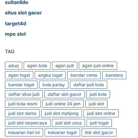
sultanlido
situs slot gacor
target4d
mpo slot
TAG
aduq
agen bola
agen judi
agen judi online
agen togel
angka togel
bandar ceme
bandarq
bandar togel
bola parlay
daftar judi bola
daftar situs judi
daftar slot gacor
judi bola
judi bola resmi
judi online 24 jam
judi slot
judi slot demo
judi slot mahjong
judi slot online
judi slot terpercaya
judi slot zeus
judi togel
keluaran hari ini
keluaran togel
link slot gacor