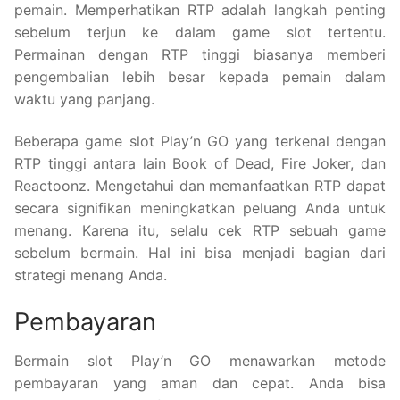
pemain. Memperhatikan RTP adalah langkah penting
sebelum terjun ke dalam game slot tertentu.
Permainan dengan RTP tinggi biasanya memberi
pengembalian lebih besar kepada pemain dalam
waktu yang panjang.
Beberapa game slot Play’n GO yang terkenal dengan
RTP tinggi antara lain Book of Dead, Fire Joker, dan
Reactoonz. Mengetahui dan memanfaatkan RTP dapat
secara signifikan meningkatkan peluang Anda untuk
menang. Karena itu, selalu cek RTP sebuah game
sebelum bermain. Hal ini bisa menjadi bagian dari
strategi menang Anda.
Pembayaran
Bermain slot Play’n GO menawarkan metode
pembayaran yang aman dan cepat. Anda bisa