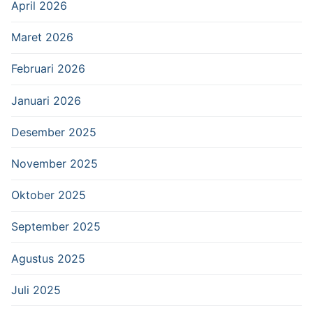
April 2026
Maret 2026
Februari 2026
Januari 2026
Desember 2025
November 2025
Oktober 2025
September 2025
Agustus 2025
Juli 2025