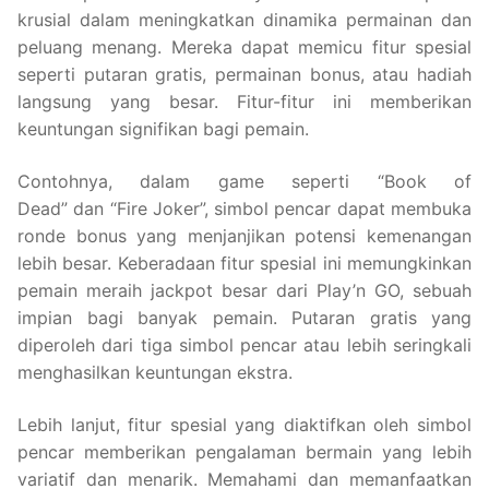
krusial dalam meningkatkan dinamika permainan dan
peluang menang. Mereka dapat memicu fitur spesial
seperti putaran gratis, permainan bonus, atau hadiah
langsung yang besar. Fitur-fitur ini memberikan
keuntungan signifikan bagi pemain.
Contohnya, dalam game seperti “Book of
Dead” dan “Fire Joker”, simbol pencar dapat membuka
ronde bonus yang menjanjikan potensi kemenangan
lebih besar. Keberadaan fitur spesial ini memungkinkan
pemain meraih jackpot besar dari Play’n GO, sebuah
impian bagi banyak pemain. Putaran gratis yang
diperoleh dari tiga simbol pencar atau lebih seringkali
menghasilkan keuntungan ekstra.
Lebih lanjut, fitur spesial yang diaktifkan oleh simbol
pencar memberikan pengalaman bermain yang lebih
variatif dan menarik. Memahami dan memanfaatkan