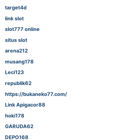
target4d
link slot
slot777 online
situs slot
arena212
musang178
Leci123
republik62
https://bukaneko77.com/
Link Apigacor88
hoki178
GARUDA62
DEPO168