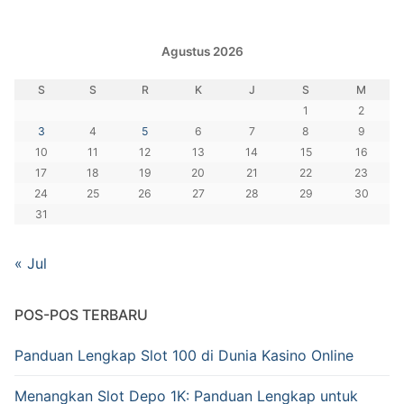
Agustus 2026
S
S
R
K
J
S
M
1
2
3
4
5
6
7
8
9
10
11
12
13
14
15
16
17
18
19
20
21
22
23
24
25
26
27
28
29
30
31
« Jul
POS-POS TERBARU
Panduan Lengkap Slot 100 di Dunia Kasino Online
Menangkan Slot Depo 1K: Panduan Lengkap untuk