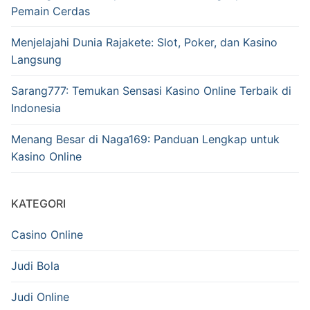
Pemain Cerdas
Menjelajahi Dunia Rajakete: Slot, Poker, dan Kasino
Langsung
Sarang777: Temukan Sensasi Kasino Online Terbaik di
Indonesia
Menang Besar di Naga169: Panduan Lengkap untuk
Kasino Online
KATEGORI
Casino Online
Judi Bola
Judi Online