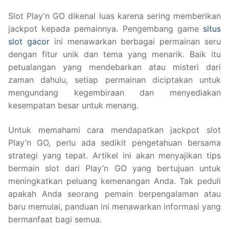
Slot Play’n GO dikenal luas karena sering memberikan
jackpot kepada pemainnya. Pengembang game
situs
slot gacor
ini menawarkan berbagai permainan seru
dengan fitur unik dan tema yang menarik. Baik itu
petualangan yang mendebarkan atau misteri dari
zaman dahulu, setiap permainan diciptakan untuk
mengundang kegembiraan dan menyediakan
kesempatan besar untuk menang.
Untuk memahami cara mendapatkan jackpot slot
Play’n GO, perlu ada sedikit pengetahuan bersama
strategi yang tepat. Artikel ini akan menyajikan tips
bermain slot dari Play’n GO yang bertujuan untuk
meningkatkan peluang kemenangan Anda. Tak peduli
apakah Anda seorang pemain berpengalaman atau
baru memulai, panduan ini menawarkan informasi yang
bermanfaat bagi semua.