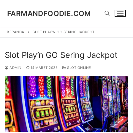
Lompat
ke
FARMANDFOODIE.COM
konten
BERANDA
SLOT PLAY’N GO SERING JACKPOT
Cari:
Slot Play’n GO Sering Jackpot
ADMIN
14 MARET 2025
SLOT ONLINE