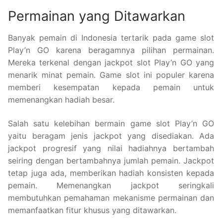
Permainan yang Ditawarkan
Banyak pemain di Indonesia tertarik pada game slot
Play’n GO karena beragamnya pilihan permainan.
Mereka terkenal dengan jackpot slot Play’n GO yang
menarik minat pemain. Game slot ini populer karena
memberi kesempatan kepada pemain untuk
memenangkan hadiah besar.
Salah satu kelebihan bermain game slot Play’n GO
yaitu beragam jenis jackpot yang disediakan. Ada
jackpot progresif yang nilai hadiahnya bertambah
seiring dengan bertambahnya jumlah pemain. Jackpot
tetap juga ada, memberikan hadiah konsisten kepada
pemain. Memenangkan jackpot seringkali
membutuhkan pemahaman mekanisme permainan dan
memanfaatkan fitur khusus yang ditawarkan.