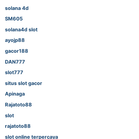
solana 4d
SM605
solana4d slot
ayojp88
gacor188
DAN777
slot777
situs slot gacor
Apinaga
Rajatoto88
slot
rajatoto88
slot online terpercaya