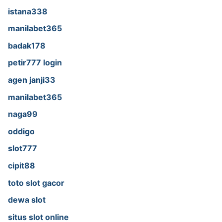
istana338
manilabet365
badak178
petir777 login
agen janji33
manilabet365
naga99
oddigo
slot777
cipit88
toto slot gacor
dewa slot
situs slot online