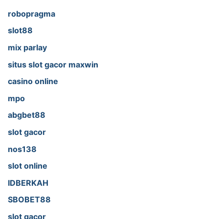
robopragma
slot88
mix parlay
situs slot gacor maxwin
casino online
mpo
abgbet88
slot gacor
nos138
slot online
IDBERKAH
SBOBET88
slot gacor