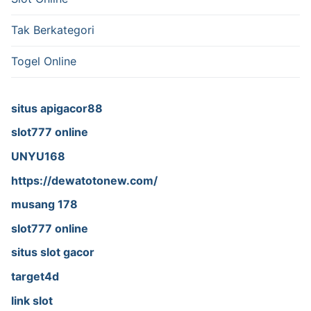
Tak Berkategori
Togel Online
situs apigacor88
slot777 online
UNYU168
https://dewatotonew.com/
musang 178
slot777 online
situs slot gacor
target4d
link slot