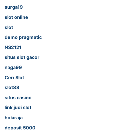
surga19
slot online
slot
demo pragmatic
NS2121
situs slot gacor
naga99
Ceri Slot
slot88
situs casino
link judi slot
hokiraja
deposit 5000