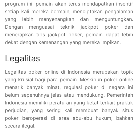
program ini, pemain akan terus mendapatkan insentif
setiap kali mereka bermain, menciptakan pengalaman
yang lebih menyenangkan dan menguntungkan.
Dengan menguasai teknik jackpot poker dan
menerapkan tips jackpot poker, pemain dapat lebih
dekat dengan kemenangan yang mereka impikan.
Legalitas
Legalitas poker online di Indonesia merupakan topik
yang krusial bagi para pemain. Meskipun poker online
menarik banyak minat, regulasi poker di negara ini
belum sepenuhnya jelas atau mendukung. Pemerintah
Indonesia memiliki peraturan yang ketat terkait praktik
perjudian, yang sering kali membuat banyak situs
poker beroperasi di area abu-abu hukum, bahkan
secara ilegal.