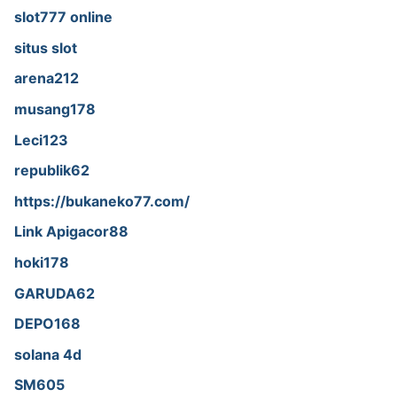
slot777 online
situs slot
arena212
musang178
Leci123
republik62
https://bukaneko77.com/
Link Apigacor88
hoki178
GARUDA62
DEPO168
solana 4d
SM605