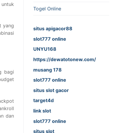
 untuk
Togel Online
t yang
situs apigacor88
binasi
slot777 online
UNYU168
https://dewatotonew.com/
musang 178
g bagi
budget
slot777 online
situs slot gacor
target4d
ackpot
nkroll
link slot
an dan
slot777 online
situs slot