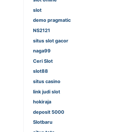
slot
demo pragmatic
NS2121
situs slot gacor
naga99
Ceri Slot
slot88
situs casino
link judi slot
hokiraja
deposit 5000
Slotbaru