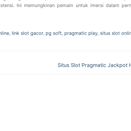
stensi. Ini memungkinan pemain untuk imersi dalam per
nline
,
link slot gacor
,
pg soft
,
pragmatic play
,
situs slot onli
Next
Situs Slot Pragmatic Jackpot 
post: