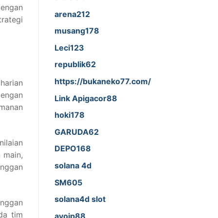
dengan
arena212
rategi
musang178
Leci123
republik62
https://bukaneko77.com/
harian
dengan
Link Apigacor88
amanan
hoki178
GARUDA62
ilaian
DEPO168
 main,
solana 4d
anggan
SM605
solana4d slot
anggan
da tim
ayojp88