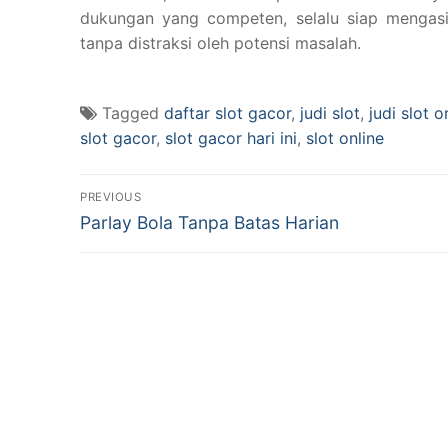
dukungan yang competen, selalu siap mengasi
tanpa distraksi oleh potensi masalah.
Tagged
daftar slot gacor
,
judi slot
,
judi slot o
slot gacor
,
slot gacor hari ini
,
slot online
Navigasi
PREVIOUS
Previous
pos
Parlay Bola Tanpa Batas Harian
post: