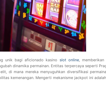
g unik bagi aficionado kasino
slot online
, memberikan
ngubah dinamika permainan. Entitas terpercaya seperti Pra
 elit, di mana mereka menyuguhkan diversifikasi permain
litas kemenangan. Mengerti mekanisme jackpot ini adalah