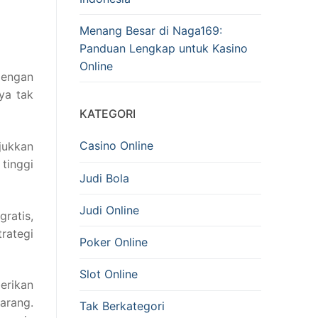
Menang Besar di Naga169:
Panduan Lengkap untuk Kasino
Online
dengan
ya tak
KATEGORI
Casino Online
jukkan
tinggi
Judi Bola
Judi Online
ratis,
rategi
Poker Online
Slot Online
erikan
arang.
Tak Berkategori