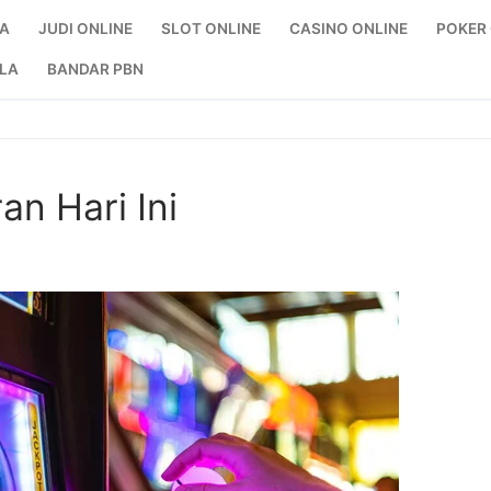
A
JUDI ONLINE
SLOT ONLINE
CASINO ONLINE
POKER 
OLA
BANDAR PBN
an Hari Ini