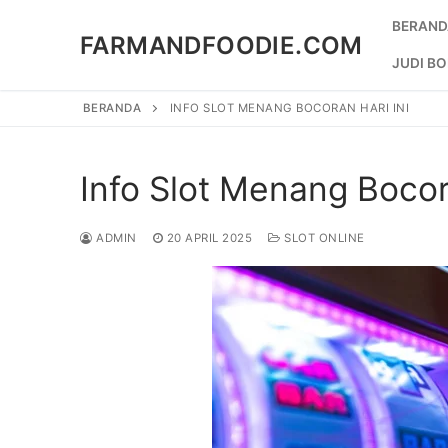
Lompat
BERAND
ke
FARMANDFOODIE.COM
konten
JUDI B
BERANDA
INFO SLOT MENANG BOCORAN HARI INI
Info Slot Menang Bocor
ADMIN
20 APRIL 2025
SLOT ONLINE