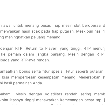
h awal untuk menang besar. Tiap mesin slot beroperasi 
nyajikan hasil acak pada tiap putaran. Meskipun hasiln
 yang meningkatkan peluang menang.
dengan RTP (Return to Player) yang tinggi. RTP menun
i ke pemain dalam jangka panjang. Mesin dengan RTP 
ipada yang RTP-nya rendah.
faatkan bonus serta fitur spesial. Fitur seperti putaran g
an bisa memperbesar kesempatan menang. Menerapkan st
hi hasil permainan Anda.
ipahami. Mesin dengan volatilitas rendah sering memb
olatilitasnya tinggi menawarkan kemenangan besar tapi j