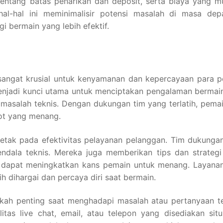
tentang batas penarikan dan deposit, serta biaya yang m
l-hal ini meminimalisir potensi masalah di masa depa
 bermain yang lebih efektif.
n sangat krusial untuk kenyamanan dan kepercayaan para p
enjadi kunci utama untuk menciptakan pengalaman bermai
asalah teknis. Dengan dukungan tim yang terlatih, pemai
lot yang menang.
rletak pada efektivitas pelayanan pelanggan. Tim dukunga
ndala teknis. Mereka juga memberikan tips dan strategi
a dapat meningkatkan kans pemain untuk menang. Layana
 dihargai dan percaya diri saat bermain.
kah penting saat menghadapi masalah atau pertanyaan t
itas live chat, email, atau telepon yang disediakan situs