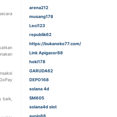
arena212
secara
musang178
Leci123
republik62
https://bukaneko77.com/
katkan
Link Apigacor88
unakan
hoki178
GARUDA62
nsaksi
 GoPay
DEPO168
solana 4d
SM605
 baik,
solana4d slot
ayojp88