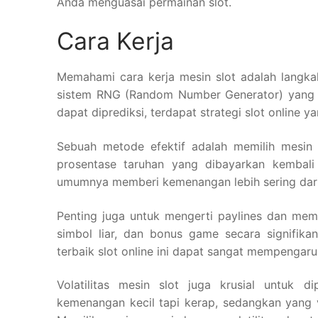
Anda menguasai permainan slot.
Cara Kerja
Memahami cara kerja mesin slot adalah langka
sistem RNG (Random Number Generator) yang me
dapat diprediksi, terdapat strategi slot online
Sebuah metode efektif adalah memilih mesin 
prosentase taruhan yang dibayarkan kembal
umumnya memberi kemenangan lebih sering dar
Penting juga untuk mengerti paylines dan meman
simbol liar, dan bonus game secara signifik
terbaik slot online ini dapat sangat mempengaru
Volatilitas mesin slot juga krusial untuk d
kemenangan kecil tapi kerap, sedangkan yang v