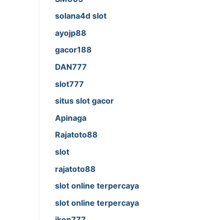
solana4d slot
ayojp88
gacor188
DAN777
slot777
situs slot gacor
Apinaga
Rajatoto88
slot
rajatoto88
slot online terpercaya
slot online terpercaya
ikon777