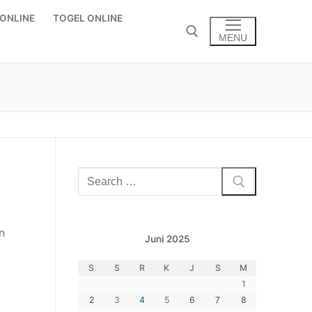
ONLINE
TOGEL ONLINE
MENU
Cari:
Cari:
n
Juni 2025
S
S
R
K
J
S
M
1
2
3
4
5
6
7
8