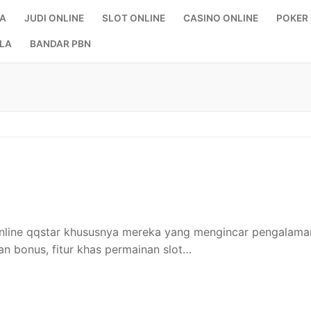
A
JUDI ONLINE
SLOT ONLINE
CASINO ONLINE
POKER 
OLA
BANDAR PBN
online qqstar khususnya mereka yang mengincar pengalama
an bonus, fitur khas permainan slot…