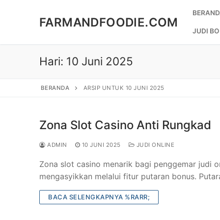
Lompat
BERAND
ke
FARMANDFOODIE.COM
konten
JUDI B
Hari:
10 Juni 2025
BERANDA
ARSIP UNTUK 10 JUNI 2025
Zona Slot Casino Anti Rungkad
ADMIN
10 JUNI 2025
JUDI ONLINE
Zona slot casino menarik bagi penggemar judi 
mengasyikkan melalui fitur putaran bonus. Putar
BACA SELENGKAPNYA %RARR;